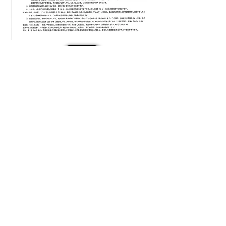
戻る
TOP
業務用につきお問い合わせください
SOB株式会社
本店：〒104-0061 東京都中央区銀座１－１２－４N&E.BLD.７階
千葉営業所：〒284-0003 千葉県四街道市鹿渡1030番
PHONE:
043-312-9007
FAX:
043-312-9073
Copyright(c)2009.SOB. All Rights Reserved.
特定商取引法に基ずく表記
個人情報の取り扱いについて
© Copyright
Home