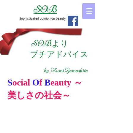
SOB
Sophisticated opinion on beauty
SOB
より
​ プチアドバイス
by Kumi Yamashita
S
ocial
O
f
B
eauty
～
美しさの社会～
2016.8～12
2017.1～