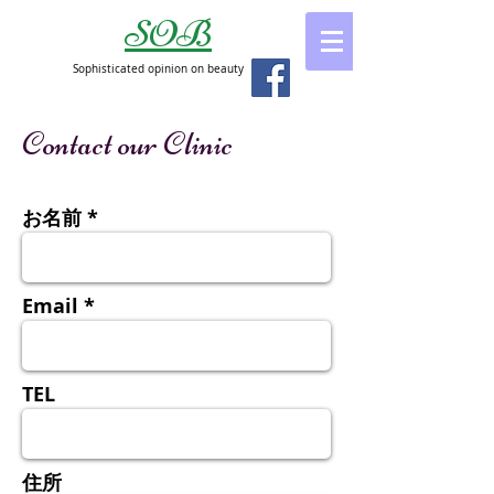
SOB
Sophisticated opinion on beauty
Contact our Clinic
お名前 *
Email *
TEL
住所