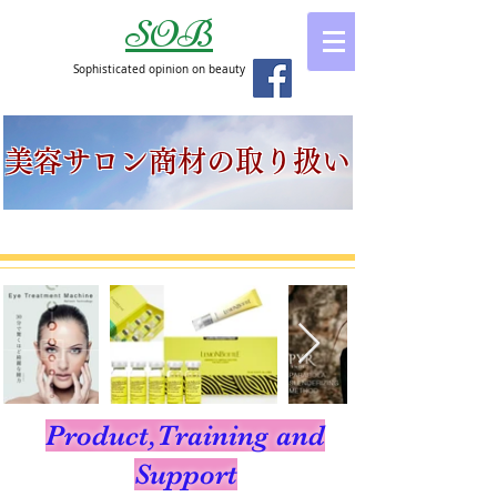
SOB
Sophisticated opinion on beauty
美容サロン商材の取り扱い
Product,Training and
Support